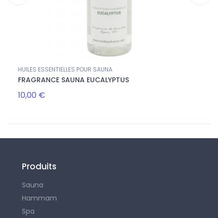
HUILES ESSENTIELLES POUR SAUNA
SEAUX
FRAGRANCE SAUNA EUCALYPTUS
SEAU
10,00 €
50,0
Produits
Sauna
Hammam
Spa