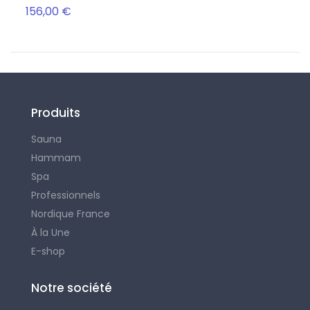
156,00 €
50,0
Produits
Sauna
Hammam
Spa
Professionnels
Nordique France
À la Une
E-shop
Notre société