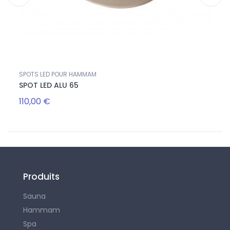
SPOTS LED POUR HAMMAM
THER
SPOT LED ALU 65
THER
110,00 €
100,
Produits
Sauna
Hammam
Spa