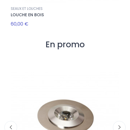
SEAUX ET LOUCHES
SEAUX
LOUCHE EN BOIS
SEAU
60,00 €
50,0
En promo